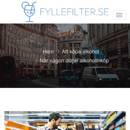
T
o
g
g
l
e
n
Hem
Att köpa alkohol
a
v
När någon döljer alkoholinköp
i
g
a
t
i
o
n