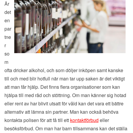
Är
det
en
par
tne
r
so
m
ofta dricker alkohol, och som döljer inköpen samt kanske
till och med blir hotfull när man tar upp saken är det viktigt
att man får hjälp. Det finns flera organisationer som kan
hjälpa till med råd och stöttning. Om man känner sig hotad
eller rent av har blivit utsatt för våld kan det vara ett bättre
alternativ att lämna sin partner. Man kan också behöva
kontakta polisen för att få till ett
kontaktförbud
eller
besöksförbud. Om man har barn tillsammans kan det ställa