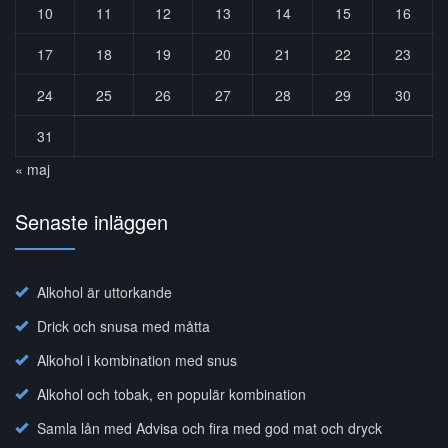
10
11
12
13
14
15
16
17
18
19
20
21
22
23
24
25
26
27
28
29
30
31
« maj
Senaste inläggen
Alkohol är uttorkande
Drick och snusa med måtta
Alkohol i kombination med snus
Alkohol och tobak, en populär kombination
Samla lån med Advisa och fira med god mat och dryck