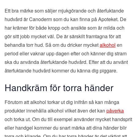
Ett bra märke som säljer mjukgörande och återfuktande
hudvård är Canoderm som du kan finna på Apoteket. De
har krämer för både kropp och ansikte som är milda och
gör sitt jobb mycket väl. De är särskilt framtagna för att
behandla torr hud. Så om du dricker mycket
alkohol
en
period eller vaknar upp dagen efter och känner dig stram
ska du använda återfuktande hudvård. Efter att du använt
återfuktande hudvård kommer du känna dig piggare.
Handkräm för torra händer
Förutom att alkohol torkar ut dig inifrån så kan många
produkter innehålla alkohol vilket även det kan
påverka
och torka ut. Om du till exempel använder mycket handsprit
eller handgel kommer du snart märka att dina händer blir
torra och kliande. Om du har torra händer är det viktigt att