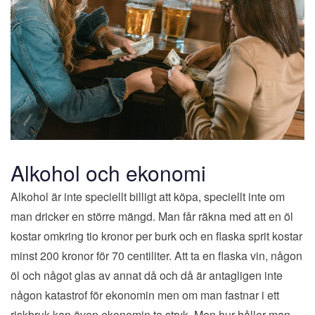
Alkohol och ekonomi
Alkohol är inte speciellt billigt att köpa, speciellt inte om
man dricker en större mängd. Man får räkna med att en öl
kostar omkring tio kronor per burk och en flaska sprit kostar
minst 200 kronor för 70 centiliter. Att ta en flaska vin, någon
öl och något glas av annat då och då är antagligen inte
någon katastrof för ekonomin men om man fastnar i ett
riskbruk kan även ekonomin ta stryk. Men hur håller man