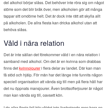
del alkohol börjar slåss. Det behöver inte röra sig om något
större som det blir bråk över, men alkoholen gör att många
tappar sitt omdöme helt. Det är dock inte rätt att skylla allt
på alkoholen. De allra flesta kan dricka alkohol utan att
behöva slåss.
Våld i nära relation
Det är inte sällan det förekommer våld i en nära relation i
samband med alkohol. Om det är en kvinna som drabbas
finns det
kvinnojourer
i flera delar av landet. Där kan man
få stöd och hjälp. För män har det länge inte funnits någon
speciell organisation att vända sig till men på flera håll har
det nu öppnats mansjourer. Även brottsofferjourer är något
man kan vända sig till, oavsett kön.
I de allra flesta fall blir våldet inte livshotande
men bara en