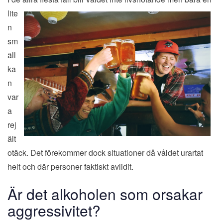
lite
n
sm
äll
ka
n
var
a
rej
ält
otäck. Det förekommer dock situationer då våldet urartat
helt och där personer faktiskt avlidit.
Är det alkoholen som orsakar
aggressivitet?