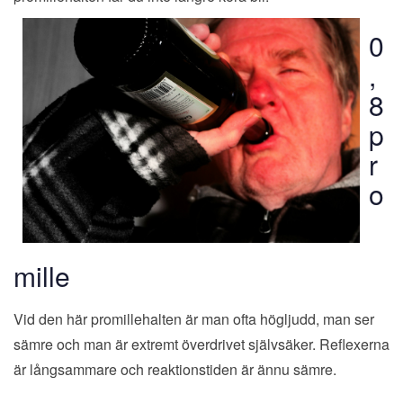
0
,
8
p
r
o
mille
Vid den här promillehalten är man ofta högljudd, man ser
sämre och man är extremt överdrivet självsäker. Reflexerna
är långsammare och reaktionstiden är ännu sämre.