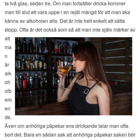
ta två glas, sedan tre. Om man fortsätter dricka kommer
man till slut att vara uppe i en rejäl mängd för att man ska
känna av alkoholen alls. Det är inte helt enkelt att sätta
stopp. Ofta är de
t också som så att man inte själv märker av
att
ma
n
är
alk
oh
olb
ero
en
de.
Även om anhöriga påpekar ens drickande talar man ofta
bort det. Bara en sådan sak att anhöriga påpekar saken bör