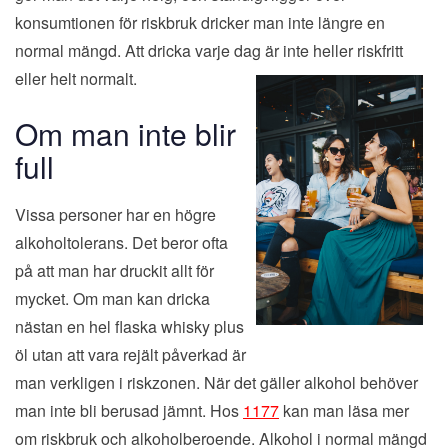
konsumtionen för riskbruk dricker man inte längre en
normal mängd. Att dricka varje dag är int
e heller riskfritt
eller helt normalt.
Om man inte blir
full
Vissa personer har en högre
alkoholtolerans. Det beror ofta
på att man har druckit allt för
mycket. Om man kan dricka
nästan en hel flaska whisky plus
öl utan att vara rejält påverkad är
man verkligen i riskzonen. När det gäller alkohol behöver
man inte bli berusad jämnt. Hos
1177
kan man läsa mer
om riskbruk och alkoholberoende. Alkohol i normal mängd