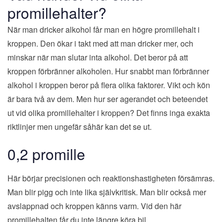
promillehalter?
När man dricker alkohol får man en högre promillehalt i
kroppen. Den ökar i takt med att man dricker mer, och
minskar när man slutar inta alkohol. Det beror på att
kroppen förbränner alkoholen. Hur snabbt man förbränner
alkohol i kroppen beror på flera olika faktorer. Vikt och kön
är bara två av dem. Men hur ser agerandet och beteendet
ut vid olika promillehalter i kroppen? Det finns inga exakta
riktlinjer men ungefär såhär kan det se ut.
0,2 promille
Här börjar precisionen och reaktionshastigheten försämras.
Man blir pigg och inte lika självkritisk. Man blir också mer
avslappnad och kroppen känns varm. Vid den här
promillehalten f
år du inte längre köra bil.