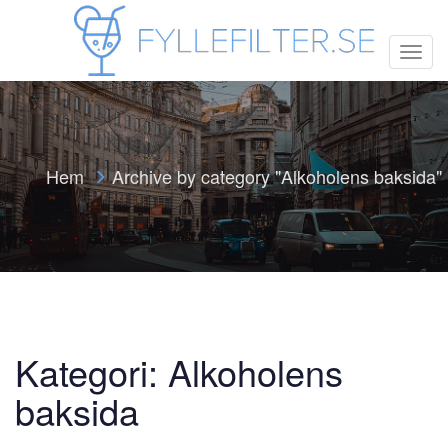
T
o
g
g
l
e
n
Hem
Archive by category "Alkoholens baksida"
a
v
i
g
a
t
i
o
n
Kategori:
Alkoholens
baksida