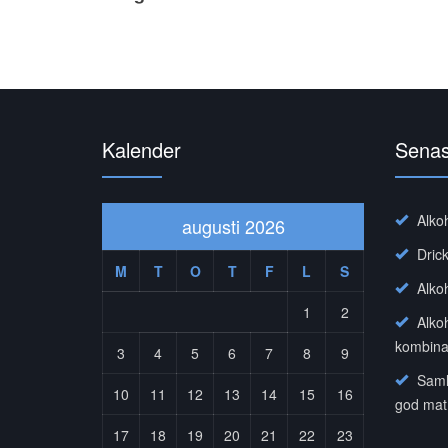
Kalender
Senas
Alko
augusti 2026
Dric
M
T
O
T
F
L
S
Alko
1
2
Alko
kombina
3
4
5
6
7
8
9
Saml
10
11
12
13
14
15
16
god mat
17
18
19
20
21
22
23