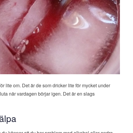
för lite om. Det är de som dricker lite för mycket under
luta när vardagen börjar igen. Det är en slags
jälpa
om du känner att du har problem med alkohol eller andra