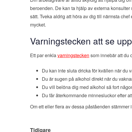
beroenden. De kan ta hjälp av externa konsulte
sätt. Tveka aldrig att höra av dig till närmsta chef 
mycket.
Varningstecken att se upp
Ett par enkla
varningstecken
som innebär att du d
Du kan inte sluta dricka för kvällen när du vä
Du är sugen på alkohol direkt när du vaknar
Du vill belöna dig med alkohol så fort någon
Du får återkommande minnesluckor efter att
Om ett eller flera av dessa påståenden stämmer in
Inläggsnavigering
Tidigare