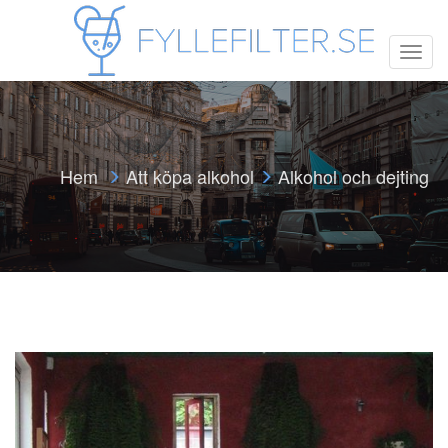
T
o
g
g
l
e
n
Hem
Att köpa alkohol
Alkohol och dejting
a
v
i
g
a
t
i
o
n