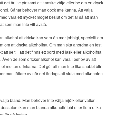
t det är lite pinsamt att kanske välja eller be om en dryck
kohol. Såhär behöver man dock inte känna. Att välja
ch med vara ett mycket moget beslut om det är så att man
at som man inte vill avstå.
tan alkohol att dricka kan vara än mer jobbigt, speciellt om
am om att dricka alkoholfritt. Om man ska anordna en fest
 att se till att det finns ett bord med läsk eller alkoholfria
n. Även de som dricker alkohol kan vara i behov av att
ol mellan drinkarna. Det gör att man inte lika snabbt blir
er man lättare av när det är dags att sluta med alkoholen.
t välja bland. Man behöver inte välja mjölk eller vatten.
h dessutom kan man blanda alkoholfri bål eller flera olika
anför på festen.