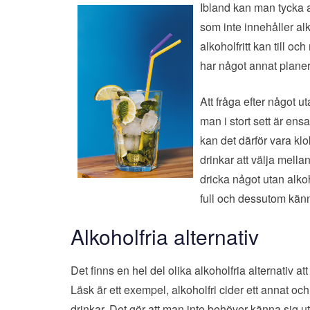
Ibland kan
man tycka at
som inte innehåller al
alkoholfritt kan till o
har något annat planer
Att fråga efter något u
man i stort sett är ens
kan det därför vara klokt
drinkar att välja mella
dricka något utan alkoh
full och dessutom känn
Alkoholfria alternativ
Det finns en hel del olika alkoholfria alternativ at
Läsk är ett exempel, alkoholfri cider ett annat oc
drinkar. Det gör att man inte behöver känna sig ut