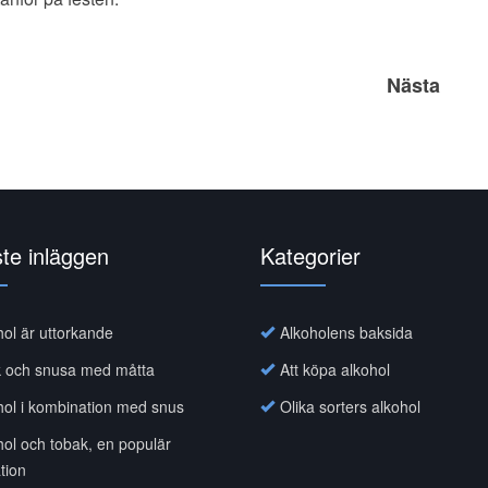
Nästa
te inläggen
Kategorier
hol är uttorkande
Alkoholens baksida
k och snusa med måtta
Att köpa alkohol
hol i kombination med snus
Olika sorters alkohol
hol och tobak, en populär
tion