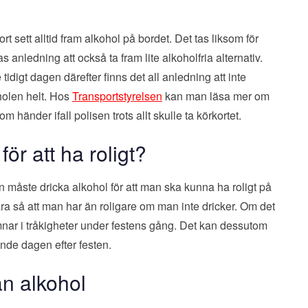
ort sett alltid fram alkohol på bordet. Det tas liksom för
s anledning att också ta fram lite alkoholfria alternativ.
idigt dagen därefter finns det all anledning att inte
oholen helt. Hos
Transportstyrelsen
kan man läsa mer om
änder ifall polisen trots allt skulle ta körkortet.
ör att ha roligt?
an måste dricka alkohol för att man ska kunna ha roligt på
vara så att man har än roligare om man inte dricker. Om det
hamnar i tråkigheter under festens gång. Det kan dessutom
nde dagen efter festen.
an alkohol